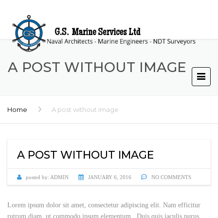
A POST WITHOUT IMAGE
Home
A post without image
A POST WITHOUT IMAGE
posted by:
ADMIN
JANUARY 6, 2016
NO COMMENTS
Lorem ipsum dolor sit amet, consectetur adipiscing elit. Nam efficitur
rutrum diam, ut commodo ipsum elementum.
. Duis quis iaculis purus,