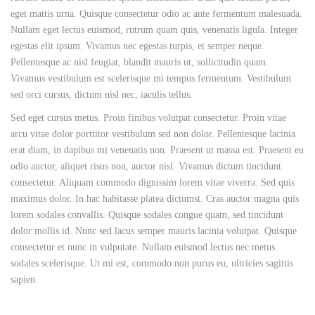
eget mattis urna. Quisque consectetur odio ac ante fermentum malesuada.
Nullam eget lectus euismod, rutrum quam quis, venenatis ligula. Integer
egestas elit ipsum. Vivamus nec egestas turpis, et semper neque.
Pellentesque ac nisl feugiat, blandit mauris ut, sollicitudin quam.
Vivamus vestibulum est scelerisque mi tempus fermentum. Vestibulum
sed orci cursus, dictum nisl nec, iaculis tellus.
Sed eget cursus metus. Proin finibus volutpat consectetur. Proin vitae
arcu vitae dolor porttitor vestibulum sed non dolor. Pellentesque lacinia
erat diam, in dapibus mi venenatis non. Praesent ut massa est. Praesent eu
odio auctor, aliquet risus non, auctor nisl. Vivamus dictum tincidunt
consectetur. Aliquam commodo dignissim lorem vitae viverra. Sed quis
maximus dolor. In hac habitasse platea dictumst. Cras auctor magna quis
lorem sodales convallis. Quisque sodales congue quam, sed tincidunt
dolor mollis id. Nunc sed lacus semper mauris lacinia volutpat. Quisque
consectetur et nunc in vulputate. Nullam euismod lectus nec metus
sodales scelerisque. Ut mi est, commodo non purus eu, ultricies sagittis
sapien.