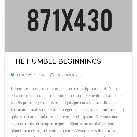
THE HUMBLE BEGINNINGS
JANUARY 7, 2016
NO COMMENTS
Lorem ipsum dolor sit amet, consectetur adipiscing elit. Nam
efficitur rutrum diam, ut commodo ipsum elementum. Duis quis
iaculis purus, eget mattis urna. Quisque consectetur odio ac ante
fermentum malesuada. Nullam eget lectus euismod, rutrum quam
quis, venenatis ligula. Integer egestas elit ipsum. Vivamus nec
egestas turpis, et semper neque. Pellentesque ac nisl feugiat,
blandit mauris ut, sollicitudin quam. Vivamus vestibulum est