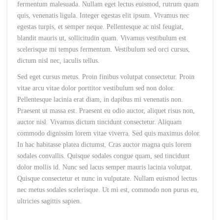
fermentum malesuada. Nullam eget lectus euismod, rutrum quam
quis, venenatis ligula. Integer egestas elit ipsum. Vivamus nec
egestas turpis, et semper neque. Pellentesque ac nisl feugiat,
blandit mauris ut, sollicitudin quam. Vivamus vestibulum est
scelerisque mi tempus fermentum. Vestibulum sed orci cursus,
dictum nisl nec, iaculis tellus.
Sed eget cursus metus. Proin finibus volutpat consectetur. Proin
vitae arcu vitae dolor porttitor vestibulum sed non dolor.
Pellentesque lacinia erat diam, in dapibus mi venenatis non.
Praesent ut massa est. Praesent eu odio auctor, aliquet risus non,
auctor nisl. Vivamus dictum tincidunt consectetur. Aliquam
commodo dignissim lorem vitae viverra. Sed quis maximus dolor.
In hac habitasse platea dictumst. Cras auctor magna quis lorem
sodales convallis. Quisque sodales congue quam, sed tincidunt
dolor mollis id. Nunc sed lacus semper mauris lacinia volutpat.
Quisque consectetur et nunc in vulputate. Nullam euismod lectus
nec metus sodales scelerisque. Ut mi est, commodo non purus eu,
ultricies sagittis sapien.