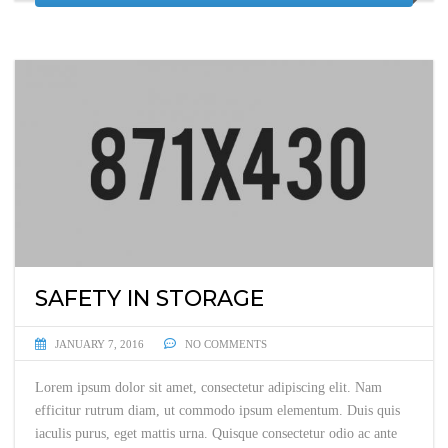
SAFETY IN STORAGE
JANUARY 7, 2016
NO COMMENTS
Lorem ipsum dolor sit amet, consectetur adipiscing elit. Nam
efficitur rutrum diam, ut commodo ipsum elementum. Duis quis
iaculis purus, eget mattis urna. Quisque consectetur odio ac ante