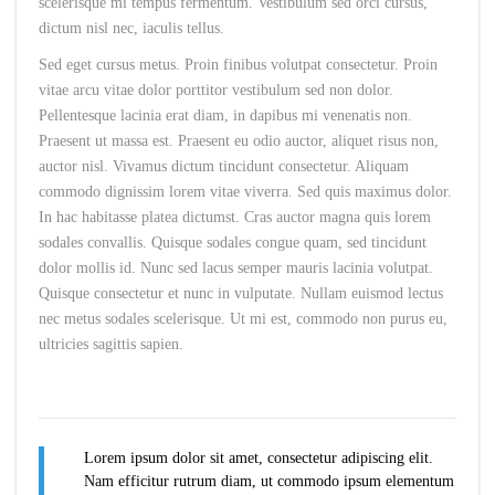
scelerisque mi tempus fermentum. Vestibulum sed orci cursus,
dictum nisl nec, iaculis tellus.
Sed eget cursus metus. Proin finibus volutpat consectetur. Proin
vitae arcu vitae dolor porttitor vestibulum sed non dolor.
Pellentesque lacinia erat diam, in dapibus mi venenatis non.
Praesent ut massa est. Praesent eu odio auctor, aliquet risus non,
auctor nisl. Vivamus dictum tincidunt consectetur. Aliquam
commodo dignissim lorem vitae viverra. Sed quis maximus dolor.
In hac habitasse platea dictumst. Cras auctor magna quis lorem
sodales convallis. Quisque sodales congue quam, sed tincidunt
dolor mollis id. Nunc sed lacus semper mauris lacinia volutpat.
Quisque consectetur et nunc in vulputate. Nullam euismod lectus
nec metus sodales scelerisque. Ut mi est, commodo non purus eu,
ultricies sagittis sapien.
Lorem ipsum dolor sit amet, consectetur adipiscing elit.
Nam efficitur rutrum diam, ut commodo ipsum elementum