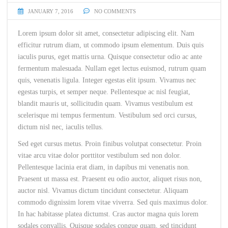
JANUARY 7, 2016
NO COMMENTS
Lorem ipsum dolor sit amet, consectetur adipiscing elit. Nam
efficitur rutrum diam, ut commodo ipsum elementum. Duis quis
iaculis purus, eget mattis urna. Quisque consectetur odio ac ante
fermentum malesuada. Nullam eget lectus euismod, rutrum quam
quis, venenatis ligula. Integer egestas elit ipsum. Vivamus nec
egestas turpis, et semper neque. Pellentesque ac nisl feugiat,
blandit mauris ut, sollicitudin quam. Vivamus vestibulum est
scelerisque mi tempus fermentum. Vestibulum sed orci cursus,
dictum nisl nec, iaculis tellus.
Sed eget cursus metus. Proin finibus volutpat consectetur. Proin
vitae arcu vitae dolor porttitor vestibulum sed non dolor.
Pellentesque lacinia erat diam, in dapibus mi venenatis non.
Praesent ut massa est. Praesent eu odio auctor, aliquet risus non,
auctor nisl. Vivamus dictum tincidunt consectetur. Aliquam
commodo dignissim lorem vitae viverra. Sed quis maximus dolor.
In hac habitasse platea dictumst. Cras auctor magna quis lorem
sodales convallis. Quisque sodales congue quam, sed tincidunt