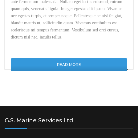
ante fermentum malesuada. Nullam eget lectus euismod, rutrum
quam quis, venenatis ligula. Integer egestas elit ipsum. Vivamus
nec egestas turpis, et semper neque. Pellentesque ac nisl feugiat,
blandit mauris ut, sollicitudin quam. Vivamus vestibulum est
scelerisque mi tempus fermentum. Vestibulum sed orci cursus,
dictum nisl nec, iaculis tellus.
READ MORE
G.S. Marine Services Ltd